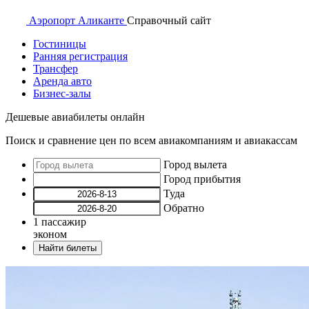
Аэропорт
Аликанте
Справочный
сайт
Гостиницы
Ранняя регистрация
Трансфер
Аренда авто
Бизнес-залы
Дешевые авиабилеты онлайн
Поиск и сравнение цен по всем авиакомпаниям и авиакассам
Город вылета
Город прибытия
Туда
Обратно
1
пассажир
эконом
Найти билеты