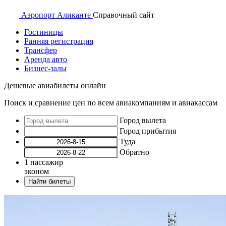
Аэропорт
Аликанте
Справочный
сайт
Гостиницы
Ранняя регистрация
Трансфер
Аренда авто
Бизнес-залы
Дешевые авиабилеты онлайн
Поиск и сравнение цен по всем авиакомпаниям и авиакассам
Город вылета
Город прибытия
Туда
Обратно
1
пассажир
эконом
Найти билеты