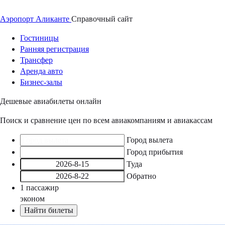
Аэропорт
Аликанте
Справочный
сайт
Гостиницы
Ранняя регистрация
Трансфер
Аренда авто
Бизнес-залы
Дешевые авиабилеты онлайн
Поиск и сравнение цен по всем авиакомпаниям и авиакассам
Город вылета
Город прибытия
Туда
Обратно
1
пассажир
эконом
Найти билеты