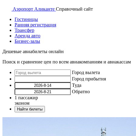
Аэропорт
Аликанте
Справочный
сайт
Гостиницы
Ранняя регистрация
Трансфер
Аренда авто
Бизнес-залы
Дешевые авиабилеты онлайн
Поиск и сравнение цен по всем авиакомпаниям и авиакассам
Город вылета
Город прибытия
Туда
Обратно
1
пассажир
эконом
Найти билеты