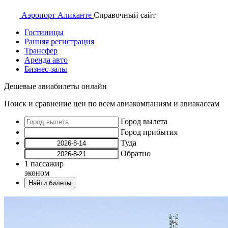
Аэропорт
Аликанте
Справочный
сайт
Гостиницы
Ранняя регистрация
Трансфер
Аренда авто
Бизнес-залы
Дешевые авиабилеты онлайн
Поиск и сравнение цен по всем авиакомпаниям и авиакассам
Город вылета
Город прибытия
Туда
Обратно
1
пассажир
эконом
Найти билеты