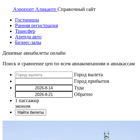
Аэропорт
Аликанте
Справочный
сайт
Гостиницы
Ранняя регистрация
Трансфер
Аренда авто
Бизнес-залы
Дешевые авиабилеты онлайн
Поиск и сравнение цен по всем авиакомпаниям и авиакассам
Город вылета
Город прибытия
Туда
Обратно
1
пассажир
эконом
Найти билеты