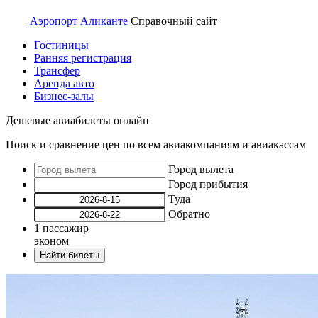
Аэропорт
Аликанте
Справочный
сайт
Гостиницы
Ранняя регистрация
Трансфер
Аренда авто
Бизнес-залы
Дешевые авиабилеты онлайн
Поиск и сравнение цен по всем авиакомпаниям и авиакассам
Город вылета
Город прибытия
Туда
Обратно
1
пассажир
эконом
Найти билеты