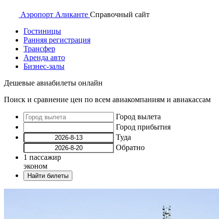
Аэропорт
Аликанте
Справочный
сайт
Гостиницы
Ранняя регистрация
Трансфер
Аренда авто
Бизнес-залы
Дешевые авиабилеты онлайн
Поиск и сравнение цен по всем авиакомпаниям и авиакассам
Город вылета
Город прибытия
Туда
Обратно
1
пассажир
эконом
Найти билеты