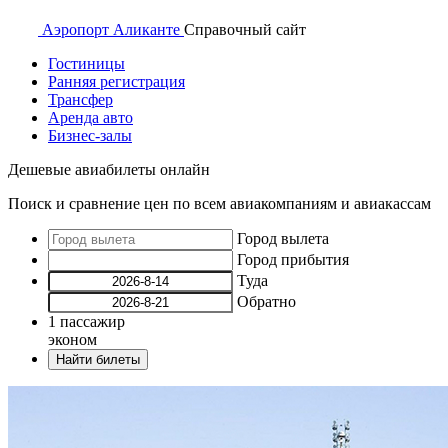
Аэропорт
Аликанте
Справочный
сайт
Гостиницы
Ранняя регистрация
Трансфер
Аренда авто
Бизнес-залы
Дешевые авиабилеты онлайн
Поиск и сравнение цен по всем авиакомпаниям и авиакассам
Город вылета
Город прибытия
Туда
Обратно
1
пассажир
эконом
Найти билеты