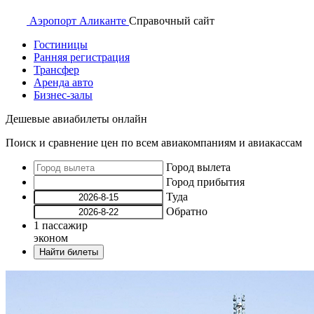
Аэропорт
Аликанте
Справочный
сайт
Гостиницы
Ранняя регистрация
Трансфер
Аренда авто
Бизнес-залы
Дешевые авиабилеты онлайн
Поиск и сравнение цен по всем авиакомпаниям и авиакассам
Город вылета
Город прибытия
Туда
Обратно
1
пассажир
эконом
Найти билеты